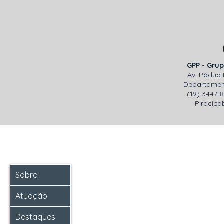
GPP - Grup
Av. Pádua 
Departamen
(19) 3447-
Piracicab
Sobre
Atuação
Destaques