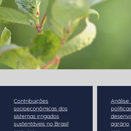
Contribuições
Análise 
socioeconômicas dos
política
sistemas irrigados
desenvo
sustentáveis no Brasil
agrário