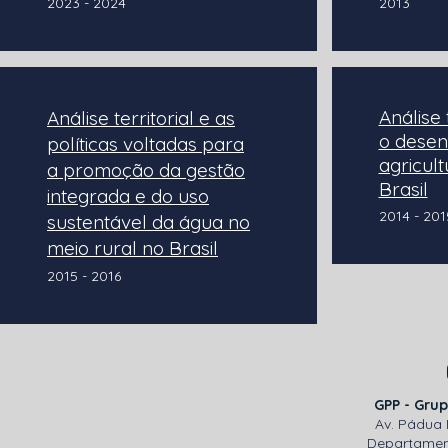
2023 - 2024
2013
Análise 
Análise territorial e as
o desen
políticas voltadas para
agricult
a promoção da gestão
Brasil
integrada e do uso
2014 - 201
sustentável da água no
meio rural no Brasil
2015 - 2016
GPP - Grup
Av. Pádua 
Departamen