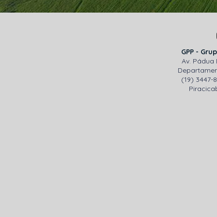
GPP - Grup
Av. Pádua 
Departamen
(19) 3447-
Piracicab