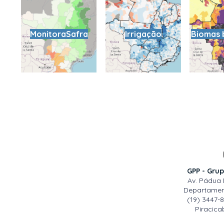
MonitoraSafra
Irrigação
Biomas b
GPP - Grup
Av. Pádua 
Departamen
(19) 3447-
Piracicab